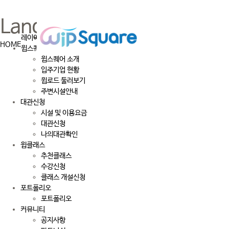
Language
레이어 닫기
HOME
윕스퀘어 소개
윕스퀘어 소개
입주기업 현황
윕로드 둘러보기
주변시설안내
대관신청
시설 및 이용요금
대관신청
나의대관확인
윕클래스
추천클래스
수강신청
클래스 개설신청
포트폴리오
포트폴리오
커뮤니티
공지사항