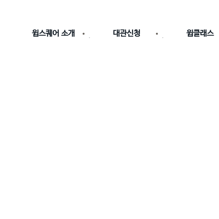
윕스퀘어 소개
대관신청
윕클래스
윕스퀘어 소개
시설 및 이용요금
추천클래스
입주기업 현황
대관신청
수강신청
윕로드 둘러보기
나의대관확인
클래스 개설신
주변시설안내