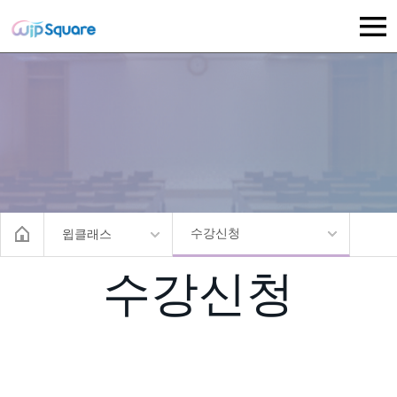
수강신청
윕클래스
수강신청